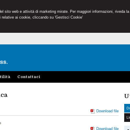
 del sito web e attività di marketing mirate. Per maggiori informazioni, riveda la
 relative ai cookie, cliccando su 'Gestisci Cookie'
ss.
tilità
Contattaci
ica
U
Do
Download file
Li
o
Download file