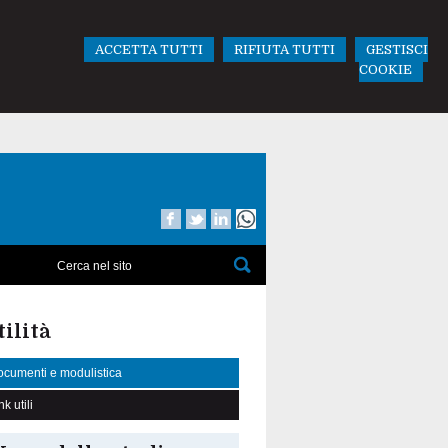
ACCETTA TUTTI
RIFIUTA TUTTI
GESTISCI
COOKIE
tilità
cumenti e modulistica
nk utili