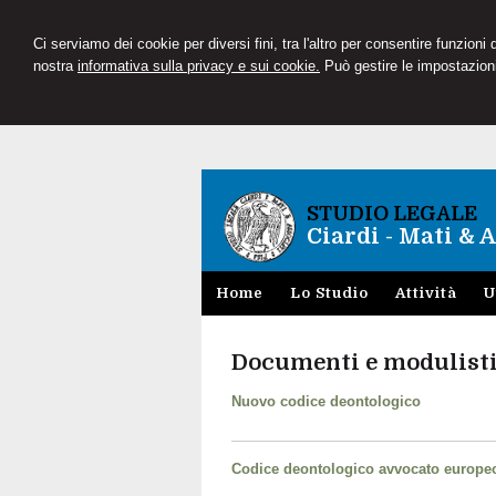
Ci serviamo dei cookie per diversi fini, tra l'altro per consentire funzioni
nostra
informativa sulla privacy e sui cookie.
Può gestire le impostazioni
STUDIO LEGALE
Ciardi - Mati & A
Home
Lo Studio
Attività
U
Documenti e modulist
Nuovo codice deontologico
Codice deontologico avvocato europe