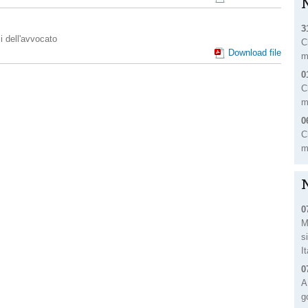
3
i dell'avvocato
C
Download file
m
0
C
m
0
C
m
0
M
s
I
0
A
g